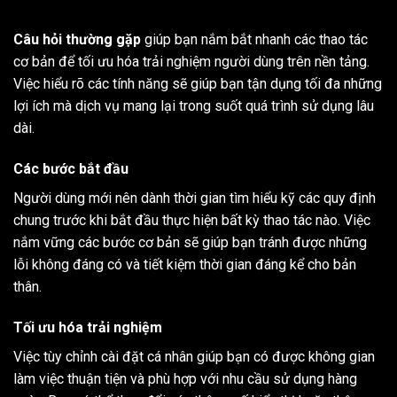
Câu hỏi thường gặp
giúp bạn nắm bắt nhanh các thao tác
cơ bản để tối ưu hóa trải nghiệm người dùng trên nền tảng.
Việc hiểu rõ các tính năng sẽ giúp bạn tận dụng tối đa những
lợi ích mà dịch vụ mang lại trong suốt quá trình sử dụng lâu
dài.
Các bước bắt đầu
Người dùng mới nên dành thời gian tìm hiểu kỹ các quy định
chung trước khi bắt đầu thực hiện bất kỳ thao tác nào. Việc
nắm vững các bước cơ bản sẽ giúp bạn tránh được những
lỗi không đáng có và tiết kiệm thời gian đáng kể cho bản
thân.
Tối ưu hóa trải nghiệm
Việc tùy chỉnh cài đặt cá nhân giúp bạn có được không gian
làm việc thuận tiện và phù hợp với nhu cầu sử dụng hàng