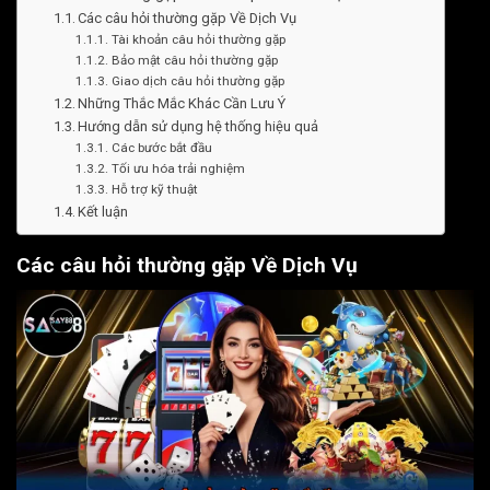
Các câu hỏi thường gặp Về Dịch Vụ
Tài khoản câu hỏi thường gặp
Bảo mật câu hỏi thường gặp
Giao dịch câu hỏi thường gặp
Những Thắc Mắc Khác Cần Lưu Ý
Hướng dẫn sử dụng hệ thống hiệu quả
Các bước bắt đầu
Tối ưu hóa trải nghiệm
Hỗ trợ kỹ thuật
Kết luận
Các câu hỏi thường gặp Về Dịch Vụ