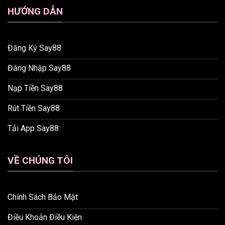
HƯỚNG DẪN
Đăng Ký Say88
Đăng Nhập Say88
Nạp Tiền Say88
Rút Tiền Say88
Tải App Say88
VỀ CHÚNG TÔI
Chính Sách Bảo Mật
Điều Khoản Điều Kiện