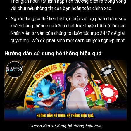
Thời gian hoàn tất lệnh nạp tiền thường diễn ra trong vòng
vài phút nếu thông tin của bạn hoàn toàn chính xác.
Người dùng có thể liên hệ trực tiếp với bộ phận chăm sóc
khách hàng thông qua kênh chat trực tuyến bất cứ lúc nào.
Nhân viên tư vấn của chúng tôi luôn túc trực 24/7 để giải
quyết mọi vấn đề phát sinh một cách chuyên nghiệp nhất.
Hướng dẫn sử dụng hệ thống hiệu quả
Hướng dẫn sử dụng hệ thống hiệu quả.