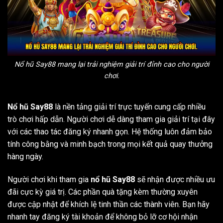
Nổ hũ Say88 mang lại trải nghiệm giải trí đỉnh cao cho người
chơi.
Nổ hũ Say88
là nền tảng giải trí trực tuyến cung cấp nhiều
trò chơi hấp dẫn. Người chơi dễ dàng tham gia giải trí tại đây
với các thao tác đăng ký nhanh gọn. Hệ thống luôn đảm bảo
tính công bằng và minh bạch trong mọi kết quả quay thưởng
hàng ngày.
Người chơi khi tham gia
nổ hũ Say88
sẽ nhận được nhiều ưu
đãi cực kỳ giá trị. Các phần quà tặng kèm thường xuyên
được cập nhật để khích lệ tinh thần các thành viên. Bạn hãy
nhanh tay đăng ký tài khoản để không bỏ lỡ cơ hội nhận