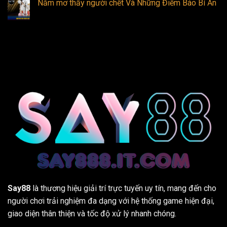
luận
Nằm mơ thấy người chết Và Những Điềm Báo Bí Ẩn
Thú
Chi
đổi
ở
Tiết
thưởng
Nằm
Không
–
mơ
có
Sân
thấy
bình
Chơi
rắn
luận
Đẳng
Và
ở
Cấp
Những
Nằm
Điềm
mơ
Báo
thấy
Bí
người
Ẩn
chết
Và
Những
Điềm
Báo
Bí
Ẩn
Say88
là thương hiệu giải trí trực tuyến uy tín, mang đến cho
người chơi trải nghiệm đa dạng với hệ thống game hiện đại,
giao diện thân thiện và tốc độ xử lý nhanh chóng.