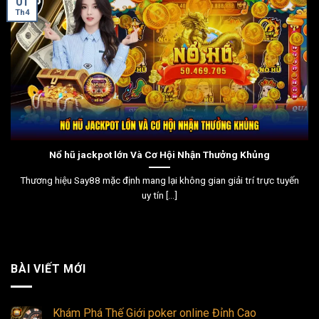
01
Th4
Nổ hũ jackpot lớn Và Cơ Hội Nhận Thưởng Khủng
Thương hiệu Say88 mặc định mang lại không gian giải trí trực tuyến
uy tín [...]
BÀI VIẾT MỚI
Khám Phá Thế Giới poker online Đỉnh Cao