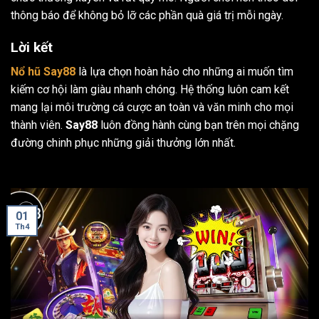
thông báo để không bỏ lỡ các phần quà giá trị mỗi ngày.
Lời kết
Nổ hũ Say88
là lựa chọn hoàn hảo cho những ai muốn tìm
kiếm cơ hội làm giàu nhanh chóng. Hệ thống luôn cam kết
mang lại môi trường cá cược an toàn và văn minh cho mọi
thành viên.
Say88
luôn đồng hành cùng bạn trên mọi chặng
đường chinh phục những giải thưởng lớn nhất.
01
Th4